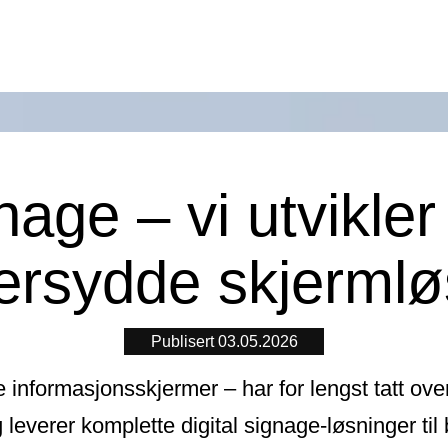
gnage – vi utvikler
ersydde skjermlø
Publisert 03.05.2026
le informasjonsskjermer – har for lengst tatt over 
 leverer komplette digital signage-løsninger til b