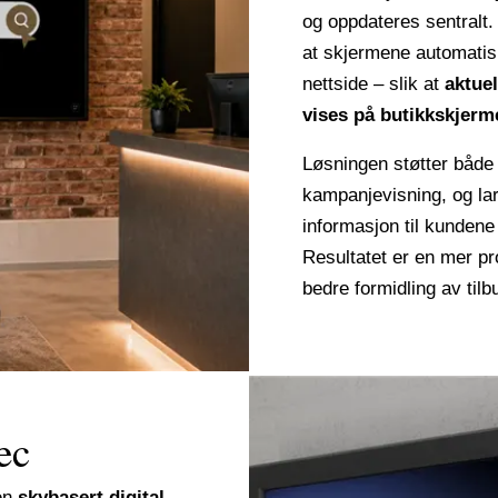
og oppdateres sentralt
at skjermene automati
nettside – slik at
aktue
vises på butikkskjerm
Løsningen støtter både b
kampanjevisning, og lar
informasjon til kunden
Resultatet er en mer pr
bedre formidling av til
ec
 en
skybasert digital