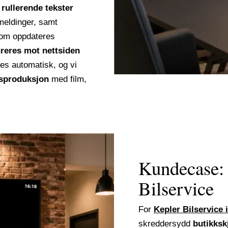
å
rullerende tekster
smeldinger, samt
om oppdateres
greres mot nettsiden
ses automatisk, og vi
dsproduksjon
med film,
Kundecase:
Bilservice
For
Kepler Bilservice 
skreddersydd
butikksk