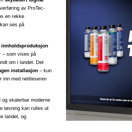
erføring av ProTec-
os en rekke
 kan ses på
t
innholdsproduksjon
er – som vises på
ndt om i landet. Det
ngen installasjon
– kun
er inn med nettleseren
l og skalerbar moderne
 løsning kan rulles ut
le landet, og