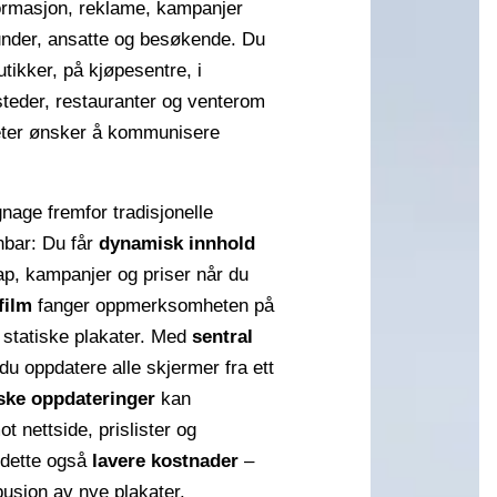
ormasjon, reklame, kampanjer
 kunder, ansatte og besøkende. Du
utikker, på kjøpesentre, i
steder, restauranter og venterom
eter ønsker å kommunisere
gnage fremfor tradisjonelle
enbar: Du får
dynamisk innhold
ap, kampanjer og priser når du
film
fanger oppmerksomheten på
 statiske plakater. Med
sentral
u oppdatere alle skjermer fra ett
ske oppdateringer
kan
t nettside, prislister og
 dette også
lavere kostnader
–
busjon av nye plakater.