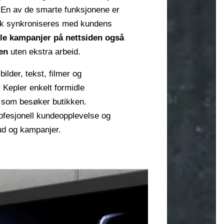
. En av de smarte funksjonene er
sk synkroniseres med kundens
lle kampanjer på nettsiden også
en
uten ekstra arbeid.
ilder, tekst, filmer og
 Kepler enkelt formidle
e som besøker butikken.
ofesjonell kundeopplevelse og
bud og kampanjer.