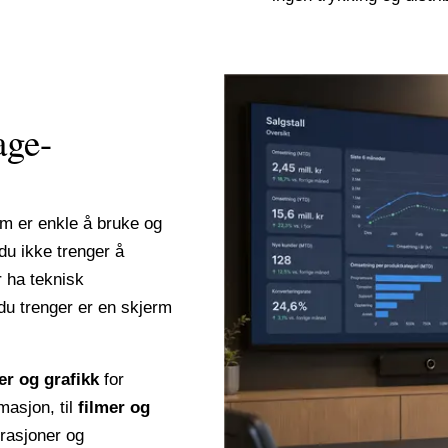
age-
om er enkle å bruke og
du ikke trenger å
r ha teknisk
du trenger er en skjerm
er og grafikk
for
masjon, til
filmer og
rasjoner og