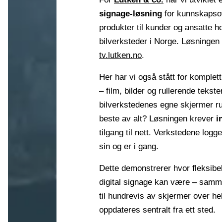
signage-løsning
for kunnskapsov
produkter til kunder og ansatte h
bilverksteder i Norge. Løsningen
tv.lutken.no
.
Her har vi også stått for komplet
– film, bilder og rullerende tekst
bilverkstedenes egne skjermer ru
beste av alt? Løsningen krever
i
tilgang til nett. Verkstedene logg
sin og er i gang.
Dette demonstrerer hvor fleksibe
digital signage kan være – samme
til hundrevis av skjermer over he
oppdateres sentralt fra ett sted.