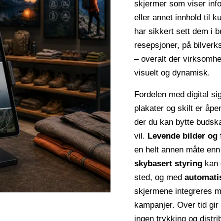
skjermer som viser inf
eller annet innhold til
har sikkert sett dem i b
resepsjoner, på bilverk
– overalt der virksomh
visuelt og dynamisk.
Fordelen med digital si
plakater og skilt er åp
der du kan bytte budsk
vil.
Levende bilder og 
en helt annen måte enn
skybasert styring
kan d
sted, og med
automati
skjermene integreres mo
kampanjer. Over tid gir
ingen trykking og distri