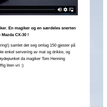
sker. En magiker og en særdeles snerten
e Mazda CX-30 !
ring!) samlet det seg omlag 150 gjester på
e enkel servering av mat og drikke, og
høydepunket da magiker Tom Henning
g liten vri :)